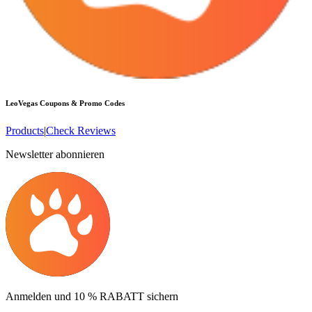
LeoVegas
Coupons & Promo Codes
Products
|
Check Reviews
Newsletter abonnieren
Anmelden und 10 % RABATT sichern