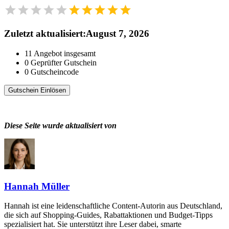
Zuletzt aktualisiert
:
August 7, 2026
11
Angebot insgesamt
0
Geprüfter Gutschein
0
Gutscheincode
Gutschein Einlösen
Diese Seite wurde aktualisiert von
Hannah Müller
Hannah ist eine leidenschaftliche Content-Autorin aus Deutschland,
die sich auf Shopping-Guides, Rabattaktionen und Budget-Tipps
spezialisiert hat. Sie unterstützt ihre Leser dabei, smarte