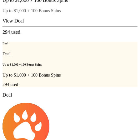
Up to $1,000 + 100 Bonus Spins
Up to $1,000 + 100 Bonus Spins
View Deal
294
used
Deal
Deal
Up to $1,000 + 100 Bonus Spins
Up to $1,000 + 100 Bonus Spins
294
used
Deal