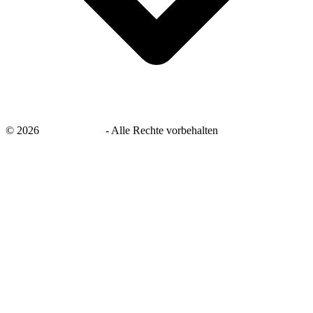
©
2026
savingsays.de
-
Alle Rechte vorbehalten