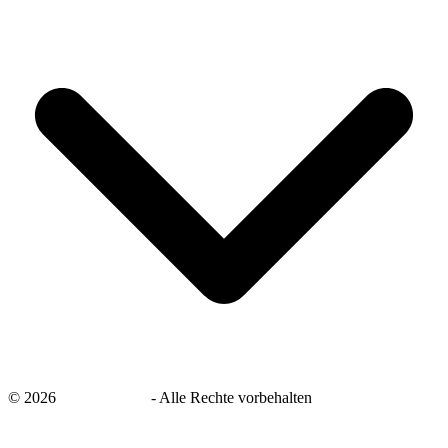
©
2026
savingsays.de
-
Alle Rechte vorbehalten