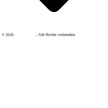
©
2026
savingsays.de
-
Alle Rechte vorbehalten