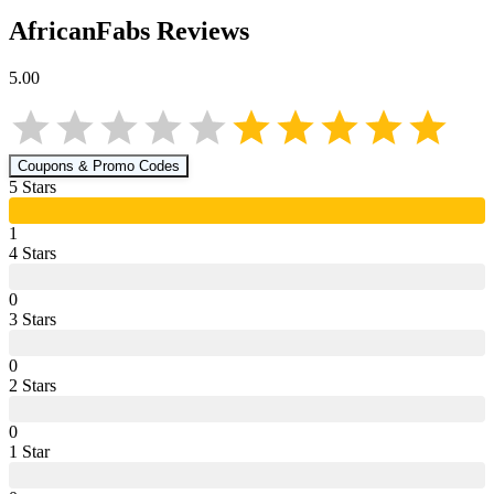
AfricanFabs
Reviews
5.00
Coupons & Promo Codes
5
Star
s
1
4
Star
s
0
3
Star
s
0
2
Star
s
0
1
Star