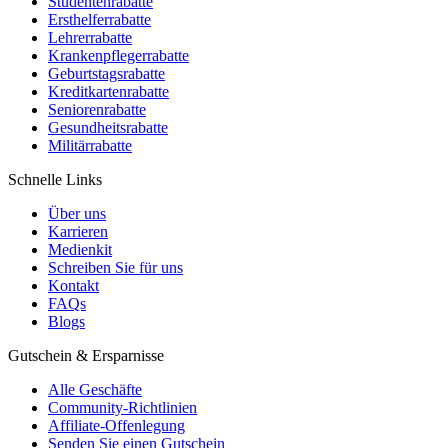
Studentenrabatte
Ersthelferrabatte
Lehrerrabatte
Krankenpflegerrabatte
Geburtstagsrabatte
Kreditkartenrabatte
Seniorenrabatte
Gesundheitsrabatte
Militärrabatte
Schnelle Links
Über uns
Karrieren
Medienkit
Schreiben Sie für uns
Kontakt
FAQs
Blogs
Gutschein & Ersparnisse
Alle Geschäfte
Community-Richtlinien
Affiliate-Offenlegung
Senden Sie einen Gutschein