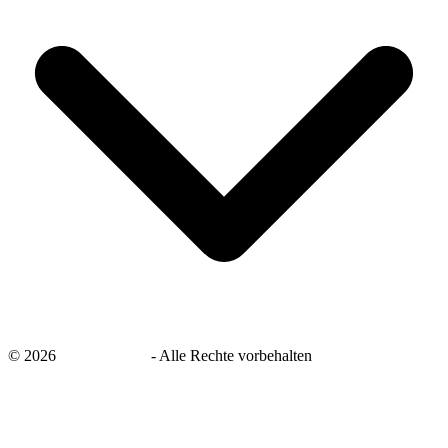
©
2026
savingsays.de
-
Alle Rechte vorbehalten