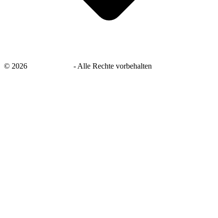
©
2026
savingsays.de
-
Alle Rechte vorbehalten