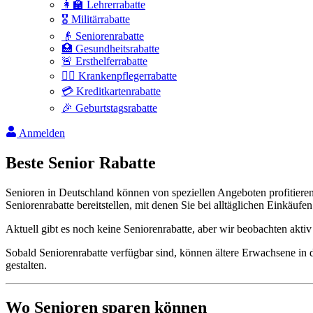
👩‍🏫 Lehrerrabatte
🎖️ Militärrabatte
👴 Seniorenrabatte
🏥 Gesundheitsrabatte
🚨 Ersthelferrabatte
👩‍⚕️ Krankenpflegerrabatte
💳 Kreditkartenrabatte
🎉 Geburtstagsrabatte
Anmelden
Beste
Senior
Rabatte
Senioren in Deutschland können von speziellen Angeboten profitiere
Seniorenrabatte bereitstellen, mit denen Sie bei alltäglichen Einkäuf
Aktuell gibt es noch keine Seniorenrabatte, aber wir beobachten akt
Sobald Seniorenrabatte verfügbar sind, können ältere Erwachsene in
gestalten.
Wo Senioren sparen können