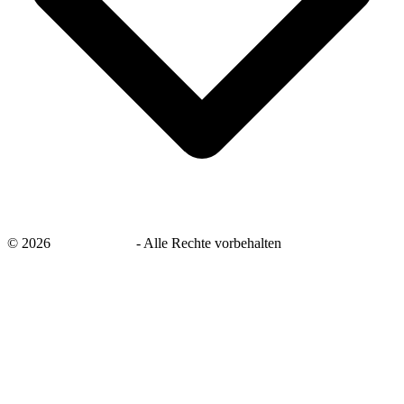
©
2026
savingsays.de
-
Alle Rechte vorbehalten