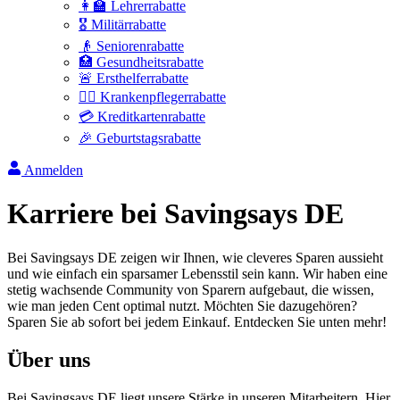
👩‍🏫 Lehrerrabatte
🎖️ Militärrabatte
👴 Seniorenrabatte
🏥 Gesundheitsrabatte
🚨 Ersthelferrabatte
👩‍⚕️ Krankenpflegerrabatte
💳 Kreditkartenrabatte
🎉 Geburtstagsrabatte
Anmelden
Karriere bei Savingsays DE
Bei Savingsays DE zeigen wir Ihnen, wie cleveres Sparen aussieht
und wie einfach ein sparsamer Lebensstil sein kann. Wir haben eine
stetig wachsende Community von Sparern aufgebaut, die wissen,
wie man jeden Cent optimal nutzt. Möchten Sie dazugehören?
Sparen Sie ab sofort bei jedem Einkauf. Entdecken Sie unten mehr!
Über uns
Bei Savingsays DE liegt unsere Stärke in unseren Mitarbeitern. Hier