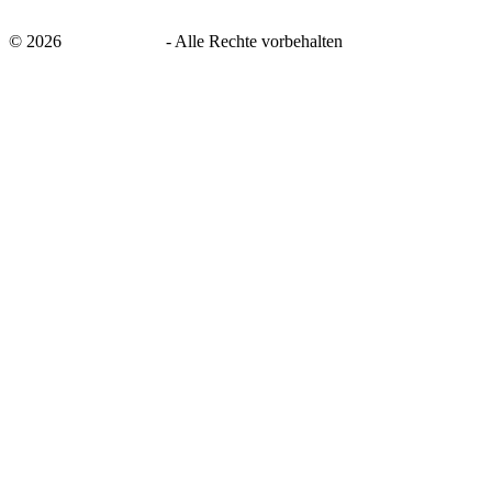
©
2026
savingsays.de
-
Alle Rechte vorbehalten