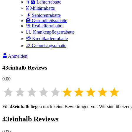
👩‍🏫 Lehrerrabatte
🎖️ Militärrabatte
👴 Seniorenrabatte
🏥 Gesundheitsrabatte
🚨 Ersthelferrabatte
👩‍⚕️ Krankenpflegerrabatte
💳 Kreditkartenrabatte
🎉 Geburtstagsrabatte
Anmelden
43einhalb
Reviews
0.00
Für
43einhalb
liegen noch keine Bewertungen vor. Wir sind überzeugt,
43einhalb
Reviews
0.00