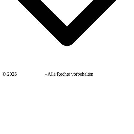
©
2026
savingsays.de
-
Alle Rechte vorbehalten