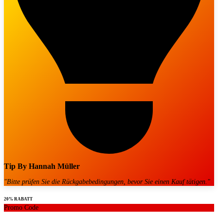
Tip By
Hannah Müller
"
Bitte prüfen Sie die Rückgabebedingungen, bevor Sie einen Kauf tätigen.
"
20% RABATT
Promo Code