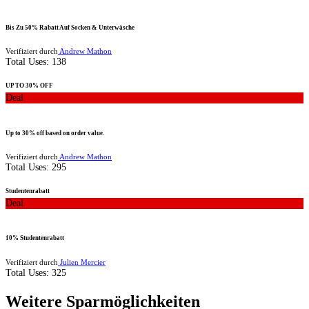
Bis Zu 50% Rabatt Auf Socken & Unterwäsche
Verifiziert durch
Andrew Mathon
Total Uses:
138
UP TO 30% OFF
Deal
Up to 30% off based on order value.
Verifiziert durch
Andrew Mathon
Total Uses:
295
Studentenrabatt
Deal
10% Studentenrabatt
Verifiziert durch
Julien Mercier
Total Uses:
325
Weitere Sparmöglichkeiten