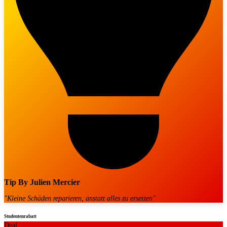
Tip By
Julien Mercier
"
Kleine Schäden reparieren, anstatt alles zu ersetzen
"
Studentenrabatt
Deal