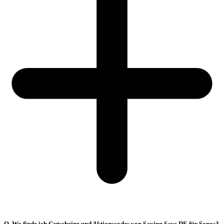
Q. Wo finde ich Gutscheine und Aktionscodes von Saving Says DE für Sonos?