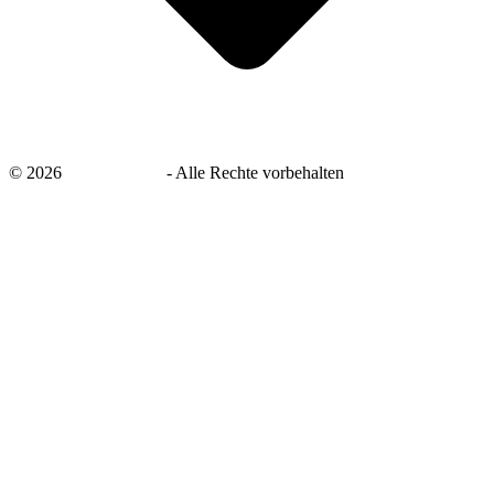
©
2026
savingsays.de
-
Alle Rechte vorbehalten