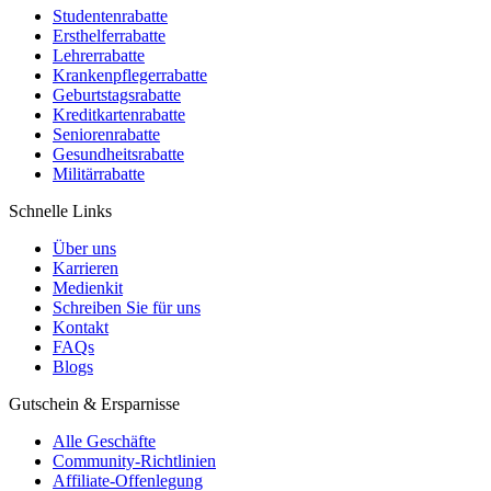
Studentenrabatte
Ersthelferrabatte
Lehrerrabatte
Krankenpflegerrabatte
Geburtstagsrabatte
Kreditkartenrabatte
Seniorenrabatte
Gesundheitsrabatte
Militärrabatte
Schnelle Links
Über uns
Karrieren
Medienkit
Schreiben Sie für uns
Kontakt
FAQs
Blogs
Gutschein & Ersparnisse
Alle Geschäfte
Community-Richtlinien
Affiliate-Offenlegung