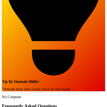
Tip By
Hannah Müller
"
Verkaufe deine alten Geräte, bevor du neue kaufst.
"
No Coupons
Frequently Asked Questions