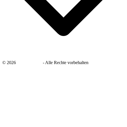
©
2026
savingsays.de
-
Alle Rechte vorbehalten