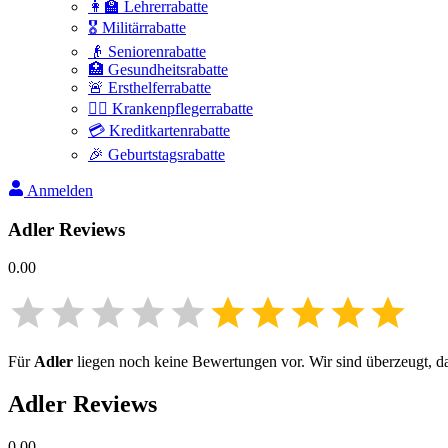
👩‍🏫 Lehrerrabatte
🎖️ Militärrabatte
👴 Seniorenrabatte
🏥 Gesundheitsrabatte
🚨 Ersthelferrabatte
👩‍⚕️ Krankenpflegerrabatte
💳 Kreditkartenrabatte
🎉 Geburtstagsrabatte
Anmelden
Adler
Reviews
0.00
Für
Adler
liegen noch keine Bewertungen vor. Wir sind überzeugt, das
Adler
Reviews
0.00