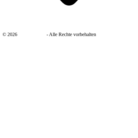
©
2026
savingsays.de
-
Alle Rechte vorbehalten