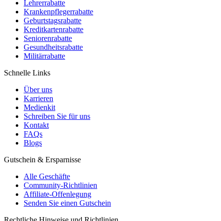
Lehrerrabatte
Krankenpflegerrabatte
Geburtstagsrabatte
Kreditkartenrabatte
Seniorenrabatte
Gesundheitsrabatte
Militärrabatte
Schnelle Links
Über uns
Karrieren
Medienkit
Schreiben Sie für uns
Kontakt
FAQs
Blogs
Gutschein & Ersparnisse
Alle Geschäfte
Community-Richtlinien
Affiliate-Offenlegung
Senden Sie einen Gutschein
Rechtliche Hinweise und Richtlinien