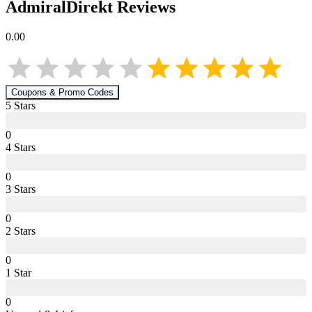
AdmiralDirekt
Reviews
0.00
Coupons & Promo Codes
5
Star
s
0
4
Star
s
0
3
Star
s
0
2
Star
s
0
1
Star
0