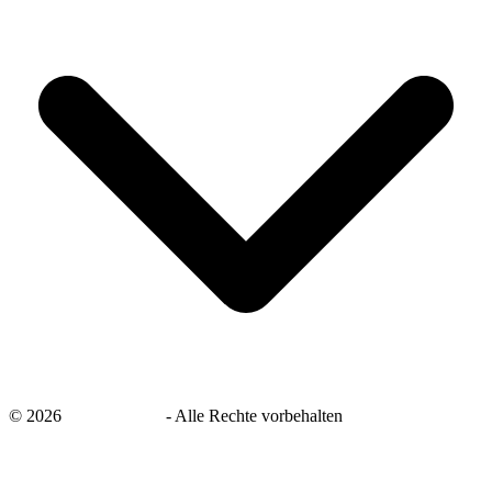
©
2026
savingsays.de
-
Alle Rechte vorbehalten