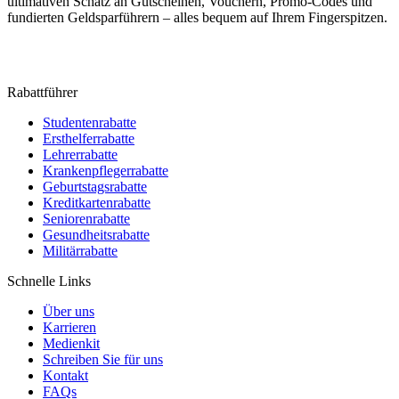
ultimativen Schatz an Gutscheinen, Vouchern, Promo-Codes und
fundierten Geldsparführern – alles bequem auf Ihrem Fingerspitzen.
Rabattführer
Studentenrabatte
Ersthelferrabatte
Lehrerrabatte
Krankenpflegerrabatte
Geburtstagsrabatte
Kreditkartenrabatte
Seniorenrabatte
Gesundheitsrabatte
Militärrabatte
Schnelle Links
Über uns
Karrieren
Medienkit
Schreiben Sie für uns
Kontakt
FAQs