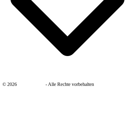
©
2026
savingsays.de
-
Alle Rechte vorbehalten