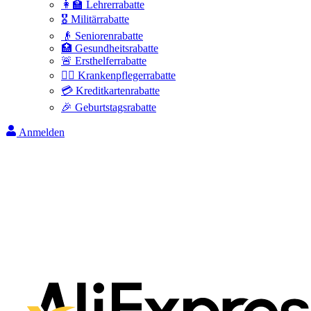
👩‍🏫 Lehrerrabatte
🎖️ Militärrabatte
👴 Seniorenrabatte
🏥 Gesundheitsrabatte
🚨 Ersthelferrabatte
👩‍⚕️ Krankenpflegerrabatte
💳 Kreditkartenrabatte
🎉 Geburtstagsrabatte
Anmelden