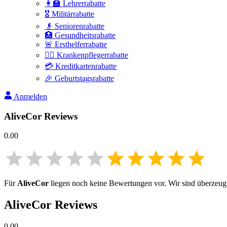
👩‍🏫 Lehrerrabatte
🎖️ Militärrabatte
👴 Seniorenrabatte
🏥 Gesundheitsrabatte
🚨 Ersthelferrabatte
👩‍⚕️ Krankenpflegerrabatte
💳 Kreditkartenrabatte
🎉 Geburtstagsrabatte
Anmelden
AliveCor
Reviews
0.00
Für
AliveCor
liegen noch keine Bewertungen vor. Wir sind überzeugt,
AliveCor
Reviews
0.00