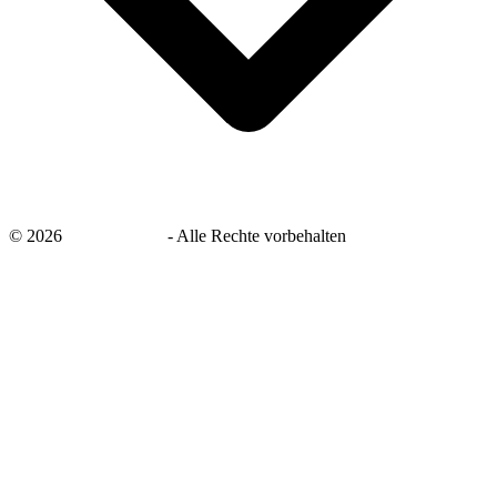
©
2026
savingsays.de
-
Alle Rechte vorbehalten