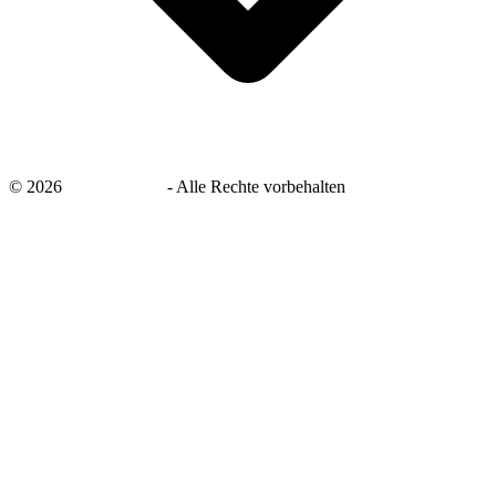
©
2026
savingsays.de
-
Alle Rechte vorbehalten