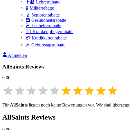
👩‍🏫 Lehrerrabatte
🎖️ Militärrabatte
👴 Seniorenrabatte
🏥 Gesundheitsrabatte
🚨 Ersthelferrabatte
👩‍⚕️ Krankenpflegerrabatte
💳 Kreditkartenrabatte
🎉 Geburtstagsrabatte
Anmelden
AllSaints
Reviews
0.00
Für
AllSaints
liegen noch keine Bewertungen vor. Wir sind überzeugt,
AllSaints
Reviews
0.00