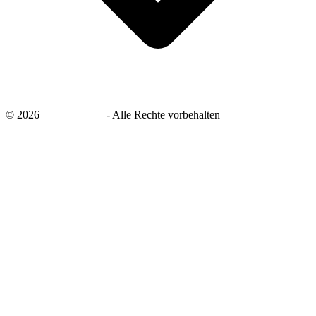
©
2026
savingsays.de
-
Alle Rechte vorbehalten