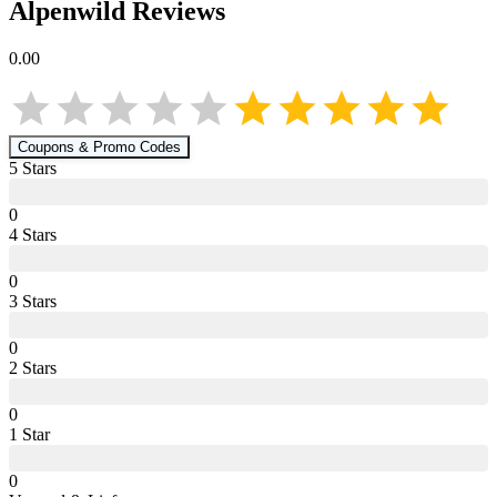
Alpenwild
Reviews
0.00
Coupons & Promo Codes
5
Star
s
0
4
Star
s
0
3
Star
s
0
2
Star
s
0
1
Star
0