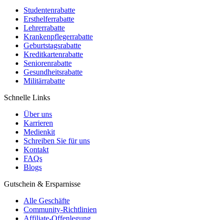
Studentenrabatte
Ersthelferrabatte
Lehrerrabatte
Krankenpflegerrabatte
Geburtstagsrabatte
Kreditkartenrabatte
Seniorenrabatte
Gesundheitsrabatte
Militärrabatte
Schnelle Links
Über uns
Karrieren
Medienkit
Schreiben Sie für uns
Kontakt
FAQs
Blogs
Gutschein & Ersparnisse
Alle Geschäfte
Community-Richtlinien
Affiliate-Offenlegung