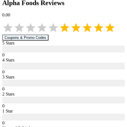
Alpha Foods
Reviews
0.00
Coupons & Promo Codes
5
Star
s
0
4
Star
s
0
3
Star
s
0
2
Star
s
0
1
Star
0