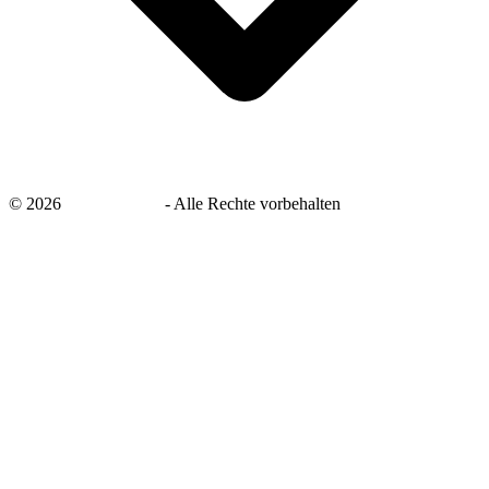
©
2026
savingsays.de
-
Alle Rechte vorbehalten