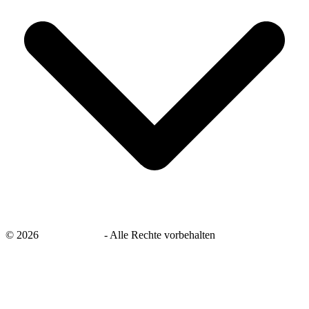
©
2026
savingsays.de
-
Alle Rechte vorbehalten