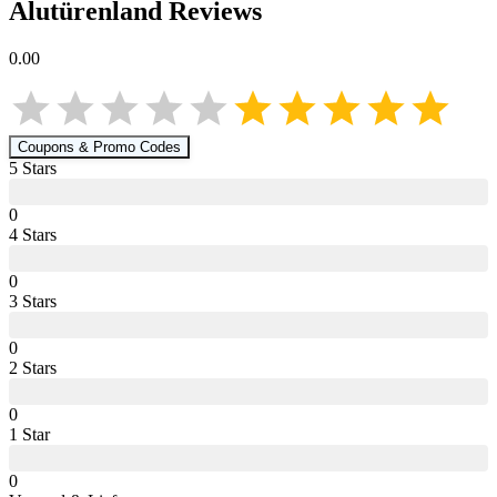
Alutürenland
Reviews
0.00
Coupons & Promo Codes
5
Star
s
0
4
Star
s
0
3
Star
s
0
2
Star
s
0
1
Star
0