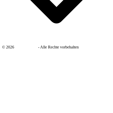
©
2026
savingsays.de
-
Alle Rechte vorbehalten