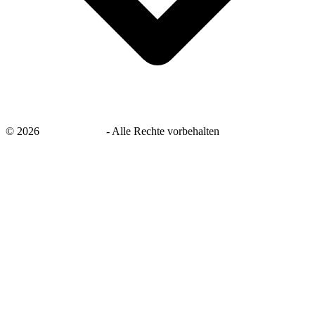
©
2026
savingsays.de
-
Alle Rechte vorbehalten