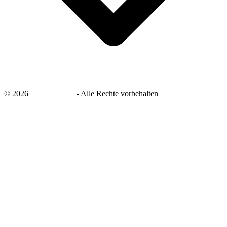
©
2026
savingsays.de
-
Alle Rechte vorbehalten