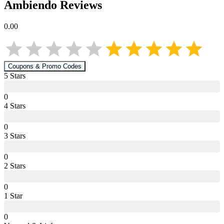
Ambiendo
Reviews
0.00
Coupons & Promo Codes
5
Star
s
0
4
Star
s
0
3
Star
s
0
2
Star
s
0
1
Star
0