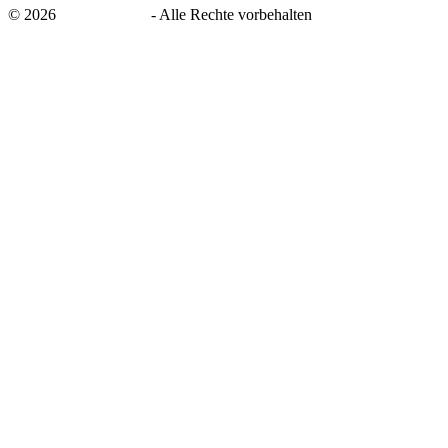
©
2026
savingsays.de
-
Alle Rechte vorbehalten