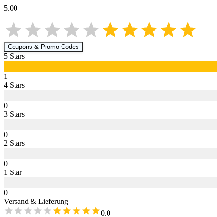
5.00
Coupons & Promo Codes
5
Star
s
1
4
Star
s
0
3
Star
s
0
2
Star
s
0
1
Star
0
Versand & Lieferung
0.0