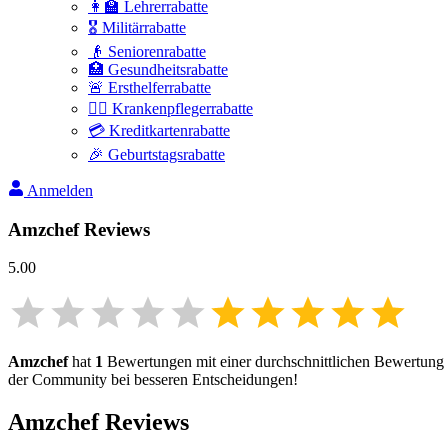
👩‍🏫 Lehrerrabatte
🎖️ Militärrabatte
👴 Seniorenrabatte
🏥 Gesundheitsrabatte
🚨 Ersthelferrabatte
👩‍⚕️ Krankenpflegerrabatte
💳 Kreditkartenrabatte
🎉 Geburtstagsrabatte
Anmelden
Amzchef
Reviews
5.00
Amzchef
hat
1
Bewertungen mit einer durchschnittlichen Bewertun
der Community bei besseren Entscheidungen!
Amzchef
Reviews