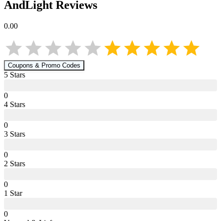
AndLight
Reviews
0.00
Coupons & Promo Codes
5
Star
s
0
4
Star
s
0
3
Star
s
0
2
Star
s
0
1
Star
0