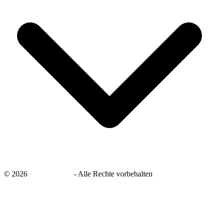
©
2026
savingsays.de
-
Alle Rechte vorbehalten