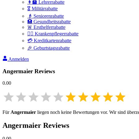
👩‍🏫 Lehrerrabatte
🎖️ Militärrabatte
👴 Seniorenrabatte
🏥 Gesundheitsrabatte
🚨 Ersthelferrabatte
👩‍⚕️ Krankenpflegerrabatte
💳 Kreditkartenrabatte
🎉 Geburtstagsrabatte
Anmelden
Angermaier
Reviews
0.00
Für
Angermaier
liegen noch keine Bewertungen vor. Wir sind überzeu
Angermaier
Reviews
0.00