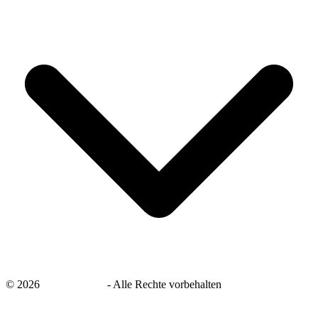
©
2026
savingsays.de
-
Alle Rechte vorbehalten