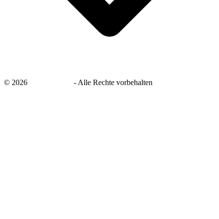
©
2026
savingsays.de
-
Alle Rechte vorbehalten