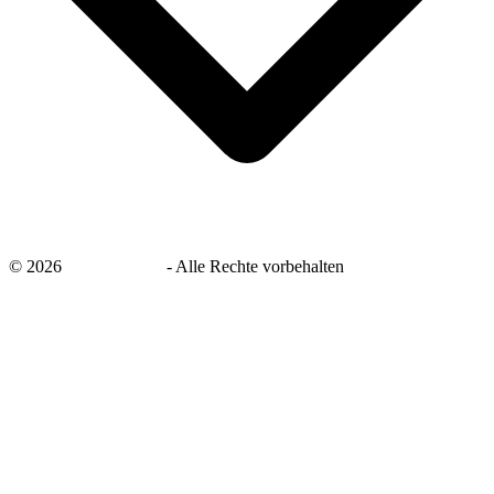
©
2026
savingsays.de
-
Alle Rechte vorbehalten