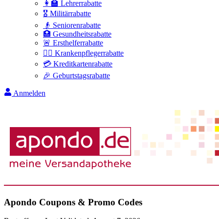
👩‍🏫 Lehrerrabatte
🎖️ Militärrabatte
👴 Seniorenrabatte
🏥 Gesundheitsrabatte
🚨 Ersthelferrabatte
👩‍⚕️ Krankenpflegerrabatte
💳 Kreditkartenrabatte
🎉 Geburtstagsrabatte
Anmelden
Apondo
Coupons & Promo Codes