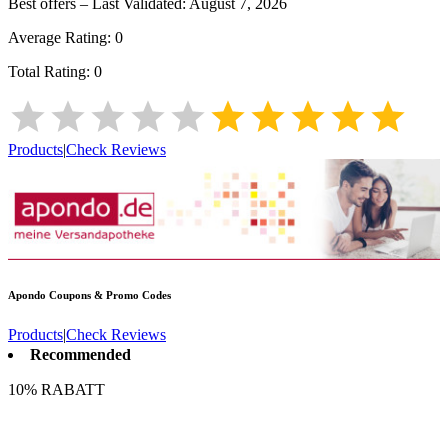
Best offers – Last Validated:
August 7, 2026
Average Rating:
0
Total Rating:
0
Products
|
Check Reviews
Apondo
Coupons & Promo Codes
Products
|
Check Reviews
Recommended
10% RABATT