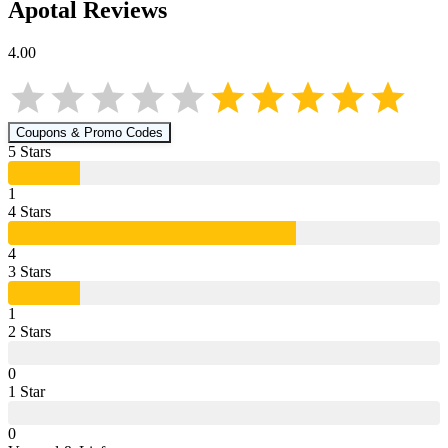
Apotal
Reviews
4.00
Coupons & Promo Codes
5
Star
s
1
4
Star
s
4
3
Star
s
1
2
Star
s
0
1
Star
0