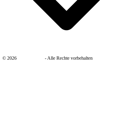
©
2026
savingsays.de
-
Alle Rechte vorbehalten