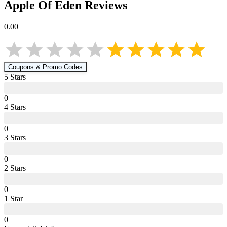
Apple Of Eden
Reviews
0.00
Coupons & Promo Codes
5
Star
s
0
4
Star
s
0
3
Star
s
0
2
Star
s
0
1
Star
0