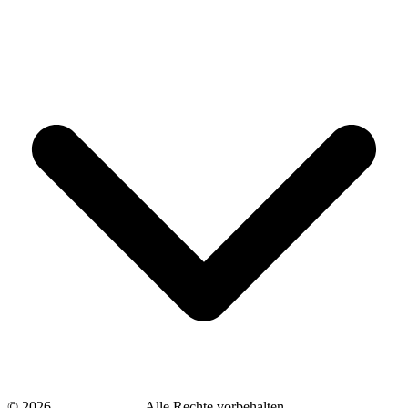
©
2026
savingsays.de
-
Alle Rechte vorbehalten