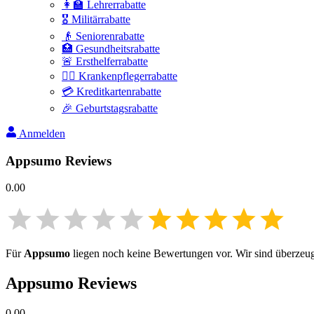
👩‍🏫 Lehrerrabatte
🎖️ Militärrabatte
👴 Seniorenrabatte
🏥 Gesundheitsrabatte
🚨 Ersthelferrabatte
👩‍⚕️ Krankenpflegerrabatte
💳 Kreditkartenrabatte
🎉 Geburtstagsrabatte
Anmelden
Appsumo
Reviews
0.00
Für
Appsumo
liegen noch keine Bewertungen vor. Wir sind überzeugt,
Appsumo
Reviews
0.00