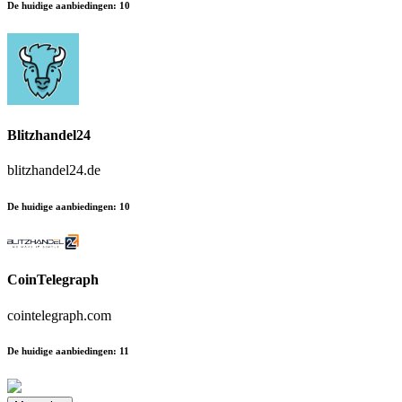
De huidige aanbiedingen
:
10
Blitzhandel24
blitzhandel24.de
De huidige aanbiedingen
:
10
CoinTelegraph
cointelegraph.com
De huidige aanbiedingen
:
11