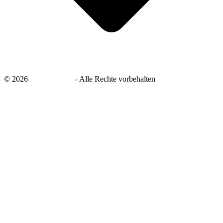
©
2026
savingsays.de
-
Alle Rechte vorbehalten