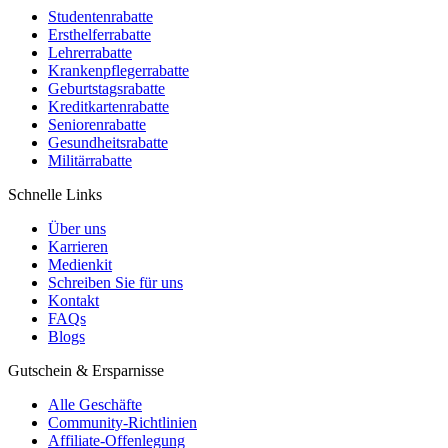
Studentenrabatte
Ersthelferrabatte
Lehrerrabatte
Krankenpflegerrabatte
Geburtstagsrabatte
Kreditkartenrabatte
Seniorenrabatte
Gesundheitsrabatte
Militärrabatte
Schnelle Links
Über uns
Karrieren
Medienkit
Schreiben Sie für uns
Kontakt
FAQs
Blogs
Gutschein & Ersparnisse
Alle Geschäfte
Community-Richtlinien
Affiliate-Offenlegung