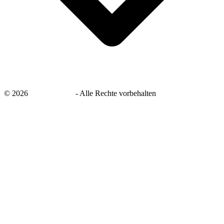
©
2026
savingsays.de
-
Alle Rechte vorbehalten