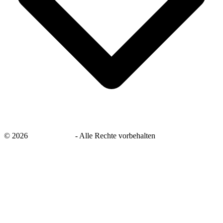
©
2026
savingsays.de
-
Alle Rechte vorbehalten