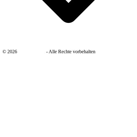
©
2026
savingsays.de
-
Alle Rechte vorbehalten