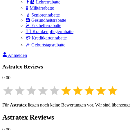
👩‍🏫 Lehrerrabatte
🎖️ Militärrabatte
👴 Seniorenrabatte
🏥 Gesundheitsrabatte
🚨 Ersthelferrabatte
👩‍⚕️ Krankenpflegerrabatte
💳 Kreditkartenrabatte
🎉 Geburtstagsrabatte
Anmelden
Astratex
Reviews
0.00
Für
Astratex
liegen noch keine Bewertungen vor. Wir sind überzeugt, 
Astratex
Reviews
0.00