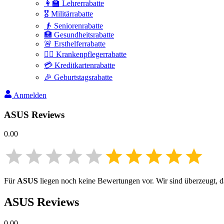
👩‍🏫 Lehrerrabatte
🎖️ Militärrabatte
👴 Seniorenrabatte
🏥 Gesundheitsrabatte
🚨 Ersthelferrabatte
👩‍⚕️ Krankenpflegerrabatte
💳 Kreditkartenrabatte
🎉 Geburtstagsrabatte
Anmelden
ASUS
Reviews
0.00
Für
ASUS
liegen noch keine Bewertungen vor. Wir sind überzeugt, da
ASUS
Reviews
0.00