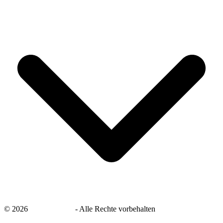
©
2026
savingsays.de
-
Alle Rechte vorbehalten