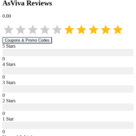
AsViva
Reviews
0.00
Coupons & Promo Codes
5
Star
s
0
4
Star
s
0
3
Star
s
0
2
Star
s
0
1
Star
0