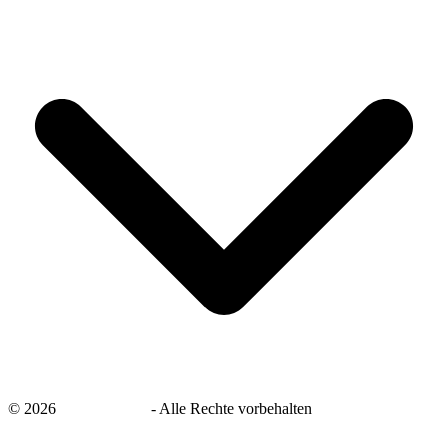
©
2026
savingsays.de
-
Alle Rechte vorbehalten