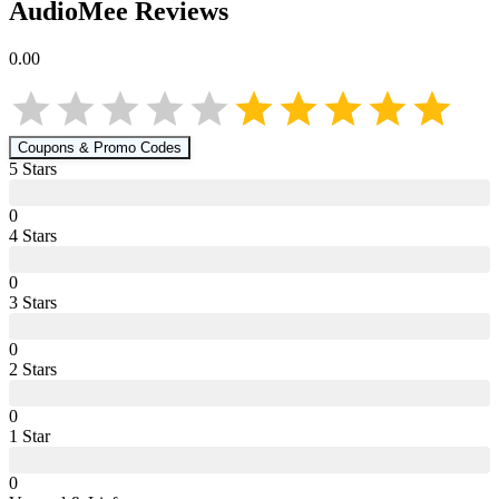
AudioMee
Reviews
0.00
Coupons & Promo Codes
5
Star
s
0
4
Star
s
0
3
Star
s
0
2
Star
s
0
1
Star
0