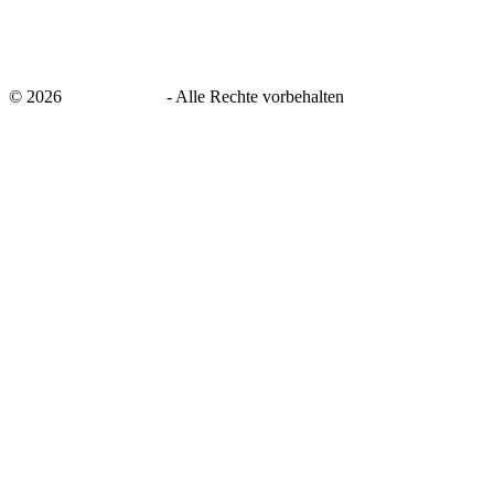
©
2026
savingsays.de
-
Alle Rechte vorbehalten