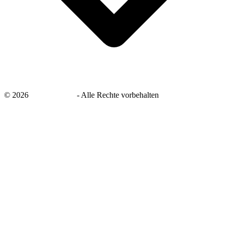
©
2026
savingsays.de
-
Alle Rechte vorbehalten