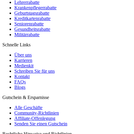
Lehrerrabatte
Krankenpflegerrabatte
Geburtstagsrabatte
Kreditkartenrabatte
Seniorenrabatte
Gesundheitsrabatte
Militärrabatte
Schnelle Links
Über uns
Karrieren
Medienkit
Schreiben Sie für uns
Kontakt
FAQs
Blogs
Gutschein & Ersparnisse
Alle Geschäfte
Community-Richtlinien
Affiliate-Offenlegung
Senden Sie einen Gutschein
Rechtliche Hinweise und Richtlinien