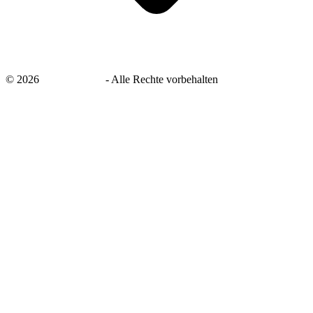
©
2026
savingsays.de
-
Alle Rechte vorbehalten